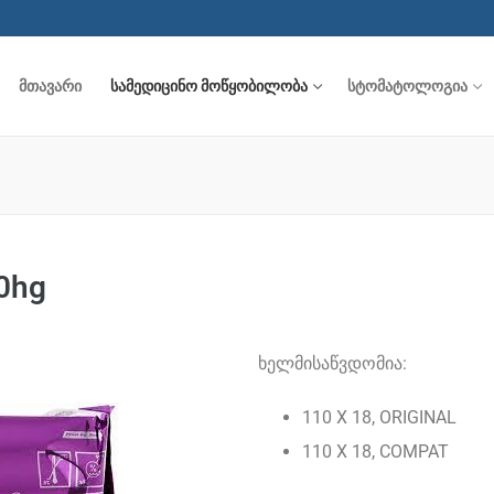
ᲛᲗᲐᲕᲐᲠᲘ
ᲡᲐᲛᲔᲓᲘᲪᲘᲜᲝ ᲛᲝᲬᲧᲝᲑᲘᲚᲝᲑᲐ
ᲡᲢᲝᲛᲐᲢᲝᲚᲝᲒᲘᲐ
ყობილობა
0hg
აფები
ხელმისაწვდომია:
კლიფსები და აპლიკატორები
110 X 18, ORIGINAL
ადეები
გია
110 X 18, COMPAT
ი
ერი