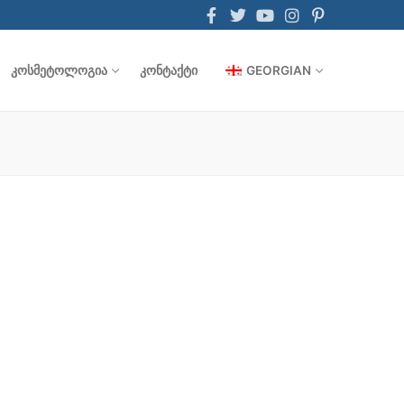
ᲙᲝᲡᲛᲔᲢᲝᲚᲝᲒᲘᲐ
ᲙᲝᲜᲢᲐᲥᲢᲘ
GEORGIAN