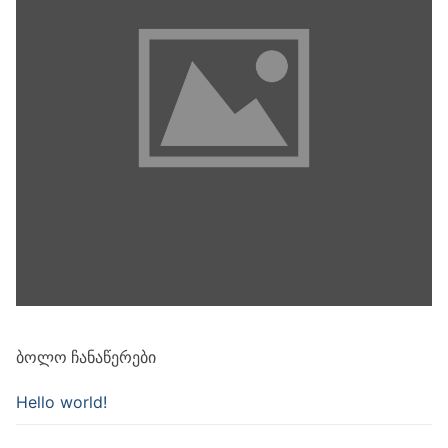
ᲑᲝᲚᲝ ᲩᲐᲜᲐᲬᲔᲠᲔᲑᲘ
Hello world!